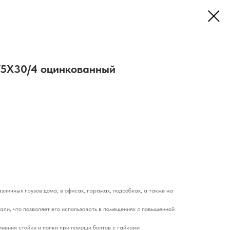
75Х30/4 оцинкованный
личных грузов дома, в офисах, гаражах, подсобках, а также на
али, что позволяет его использовать в помещениях с повышенной
инения стойки и полки при помощи болтов с гайками