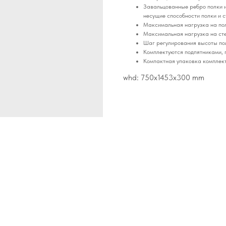
Завальцованные ребро полки и
несущие способности полки и 
Максимальная нагрузка на пол
Максимальная нагрузка на сте
Шаг регулирования высоты по
Комплектуются подпятниками,
Компактная упаковка комплект
whd: 750x1453x300 mm