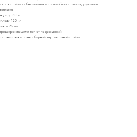
 края стойки - обеспечивают травмобезопасность, улучшают
стеллажа
ку - до 30 кг
ллаж- 120 кг
лок – 25 мм
 предохраняющими пол от повреждений
а стеллажа за счет сборной вертикальной стойки