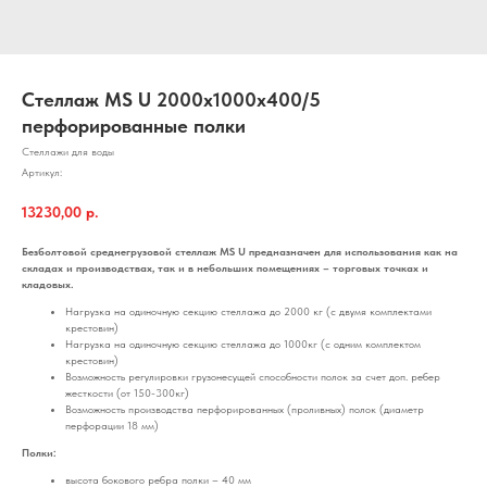
Стеллаж MS U 2000x1000x400/5
перфорированные полки
Стеллажи для воды
Артикул:
13230,00
р.
Безболтовой среднегрузовой стеллаж MS U предназначен для использования как на
складах и производствах, так и в небольших помещениях – торговых точках и
кладовых.
Нагрузка на одиночную секцию стеллажа до 2000 кг (с двумя комплектами
крестовин)
Нагрузка на одиночную секцию стеллажа до 1000кг (с одним комплектом
крестовин)
Возможность регулировки грузонесущей способности полок за счет доп. ребер
жесткости (от 150-300кг)
Возможность производства перфорированных (проливных) полок (диаметр
перфорации 18 мм)
Полки:
высота бокового ребра полки – 40 мм