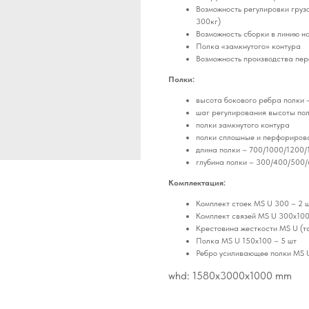
Возможность регулировки грузо
300кг)
Возможность сборки в линию н
Полка «замкнутого» контура
Возможность производства пер
Полки:
высота бокового ребра полки 
шаг регулирования высоты пол
полки замкнутого контура
полки сплошные и перфориров
длина полки – 700/1000/1200/
глубина полки – 300/400/500
Комплектация:
Комплект стоек MS U 300 – 2 ш
Комплект связей MS U 300x100 
Крестовина жесткости MS U (та
Полка MS U 150х100 – 5 шт
Ребро усиливающее полки MS U
whd: 1580x3000x1000 mm