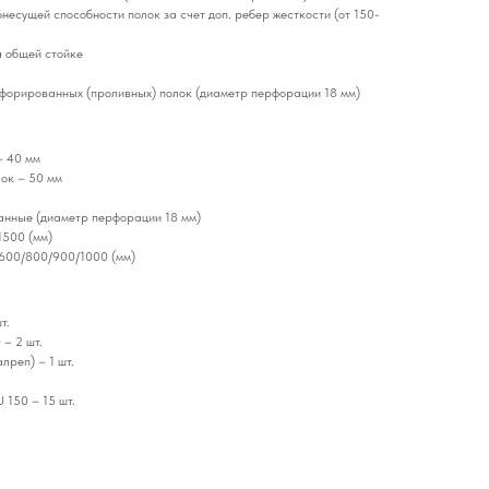
несущей способности полок за счет доп. ребер жесткости (от 150-
а общей стойке
форированных (проливных) полок (диаметр перфорации 18 мм)
– 40 мм
ок – 50 мм
анные (диаметр перфорации 18 мм)
1500 (мм)
/600/800/900/1000 (мм)
т.
– 2 шт.
лреп) – 1 шт.
 150 – 15 шт.