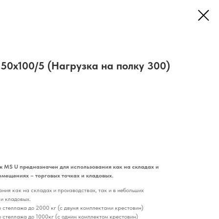
50x100/5 (Нагрузка на полку 300)
ж MS U предназначен для использования как на складах и
омещениях – торговых точках и кладовых.
ия как на складах и производствах, так и в небольших
 и кладовых.
 стеллажа до 2000 кг (с двумя комплектами крестовин)
 стеллажа до 1000кг (с одним комплектом крестовин)