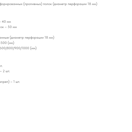
форированных (проливных) полок (диаметр перфорации 18 мм)
– 40 мм
ок – 50 мм
анные (диаметр перфорации 18 мм)
1500 (мм)
/600/800/900/1000 (мм)
т.
– 2 шт.
лреп) – 1 шт.