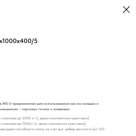
x1000x400/5
ж MS U предназначен для использования как на складах и
омещениях – торговых точках и кладовых.
 стеллажа до 2000 кг (с двумя комплектами крестовин)
 стеллажа до 1000кг (с одним комплектом крестовин)
несущей способности полок за счет доп. ребер жесткости (от 150-