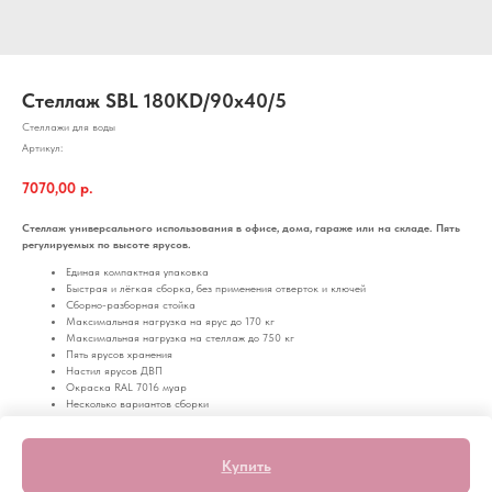
Стеллаж SBL 180KD/90x40/5
Стеллажи для воды
Артикул:
7070,00
р.
Стеллаж универсального использования в офисе, дома, гараже или на складе. Пять
регулируемых по высоте ярусов.
Единая компактная упаковка
Быстрая и лёгкая сборка, без применения отверток и ключей
Сборно-разборная стойка
Максимальная нагрузка на ярус до 170 кг
Максимальная нагрузка на стеллаж до 750 кг
Пять ярусов хранения
Настил ярусов ДВП
Окраска RAL 7016 муар
Несколько вариантов сборки
whd: 900x1803x400 mm
Купить