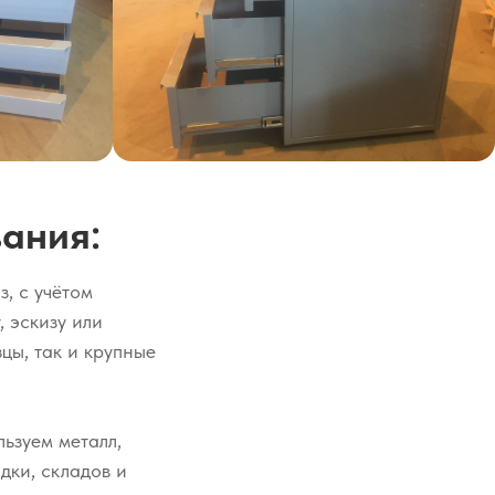
ания:
, с учётом
 эскизу или
цы, так и крупные
ьзуем металл,
дки, складов и