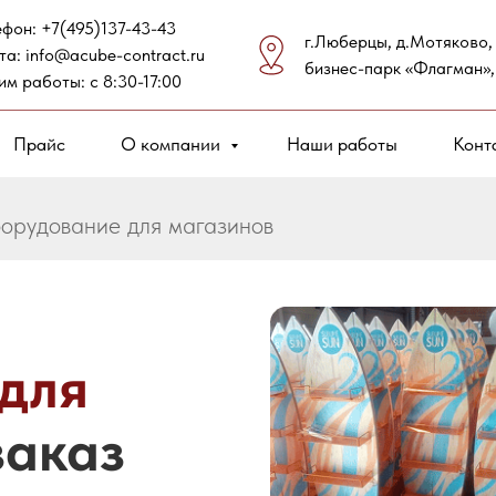
ефон:
+7(495)137-43-43
г.Люберцы, д.Мотяково,
та:
info@acube-contract.ru
бизнес-парк «Флагман»,
им работы: с 8:30-17:00
Прайс
О компании
Наши работы
Конт
орудование для магазинов
для
заказ