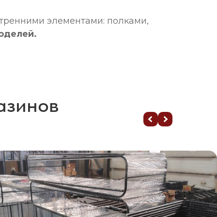
утренними элементами: полками,
оделей.
азинов