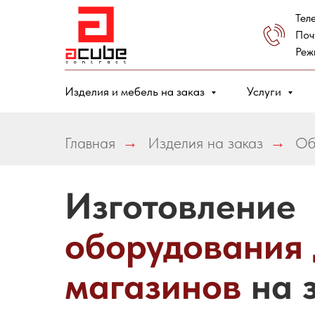
Тел
Поч
Реж
Изделия и мебель на заказ
Услуги
Главная
→
Изделия на заказ
→
Об
Изготовление
оборудования 
магазинов
на 