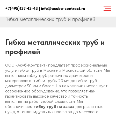
+7(495)137-43-43
|
info@acube-contract.ru
Главная
→
Услуги
→
Гибка металлических труб и профилей
Гибка металлических труб и
профилей
ООО «Акуб-Контракт» предлагает профессиональные
услуги гибки труб в Москве и Московской области. Мы
выполняем гибку труб различных диаметров и
материалов: от гибки трубы 20 мм до гибки труб
диаметром 50 мм и более. Наша компания использует
современное оборудование, что позволяет нам
гарантировать высокое качество и точность
выполнения работ любой сложности. Мы
обеспечиваем
гибку труб на заказ
для различных
нужд, от индивидуальных проектов до массового