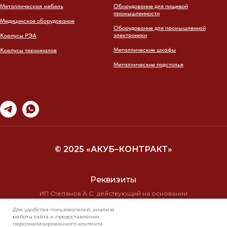
Металлическая мебель
Оборудование для пищевой
промышленности
Медицинское оборудование
Оборудование для промышленной
электроники
Корпусы РЭА
Металлические шкафы
Корпусы терминалов
Металлические подстолья
© 2025 «АКУБ–КОНТРАКТ»
Реквизиты
ИП Степанов А.С действующий на основании
свидетельства о государственной регистрации
Для удобства пользователей, анализа
№ 10/19710 от 16.11.99г
работы сайта и предоставления
ИНН 7723 2584 8295 КПП 0
персонализированного контента