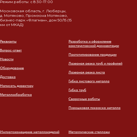
Режим работы: с 8:30-17:00
Московская область, г. Люберцы,
д. Мотяково, Промзона Мотяково,
бизнес-парк «Флагман», дом 50/15 (15
км от МКАД)
Реквизиты
Разработка и оформление
конструкторской документации
Вопрос-ответ
Прототипирование продукции
Новости
Лазерная резка труб и профилей
Оборудование
Лазерная резка листа
Доставка
Гибка листового металла
Написать директору
Гибка труб
Металлообработка
Сварочные работы
Порошковая покраска металла
Импортозамещение металлоизделий
Металлические стеллажи