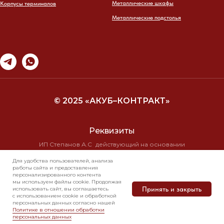
Металлические шкафы
Корпусы терминалов
Металлические подстолья
© 2025 «АКУБ–КОНТРАКТ»
Реквизиты
ИП Степанов А.С действующий на основании
свидетельства о государственной регистрации
Для удобства пользователей, анализа
№ 10/19710 от 16.11.99г
работы сайта и предоставления
ИНН 7723 2584 8295 КПП 0
персонализированного контента
ОГРН 304770001286823
мы используем файлы cookie. Продолжая
Принять и закрыть
использовать сайт, вы соглашаетесь
с использованием cookie и обработкой
персональных данных согласно нашей
Свяжитесь с нами
Политика в отношении обработки
Политике в отношении обработки
в мессенджерах
персональных данных
персональных данных