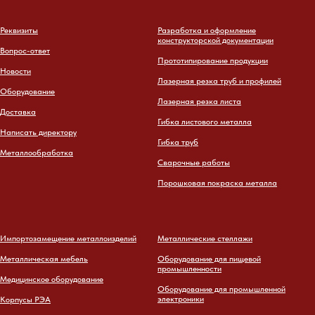
Реквизиты
Разработка и оформление
конструкторской документации
Вопрос-ответ
Прототипирование продукции
Новости
Лазерная резка труб и профилей
Оборудование
Лазерная резка листа
Доставка
Гибка листового металла
Написать директору
Гибка труб
Металлообработка
Сварочные работы
Порошковая покраска металла
Импортозамещение металлоизделий
Металлические стеллажи
Металлическая мебель
Оборудование для пищевой
промышленности
Медицинское оборудование
Оборудование для промышленной
электроники
Корпусы РЭА