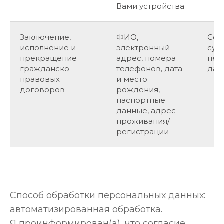
Вами устройства
Заключение,
ФИО,
Сог
исполнение и
электронный
суб
прекращение
адрес, номера
пер
гражданско-
телефонов, дата
дан
правовых
и место
договоров
рождения,
паспортные
данные, адрес
проживания/
регистрации
Способ обработки персональных данных:
автоматизированная обработка.
Я проинформирован(а), что согласие