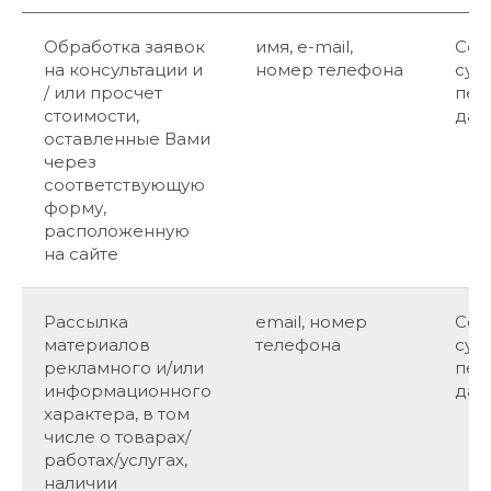
Обработка заявок
имя, e-mail,
Сог
на консультации и
номер телефона
суб
/ или просчет
пер
стоимости,
дан
оставленные Вами
через
соответствующую
форму,
расположенную
на сайте
Рассылка
email, номер
Сог
материалов
телефона
суб
рекламного и/или
пер
информационного
дан
характера, в том
числе о товарах/
работах/услугах,
наличии