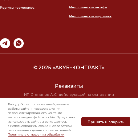
Металлические шкафы
Корпусы терминалов
Металлические подстолья
© 2025 «АКУБ–КОНТРАКТ»
Реквизиты
ИП Степанов А.С действующий на основании
свидетельства о государственной регистрации
Для удобства пользователей, анализа
№ 10/19710 от 16.11.99г
работы сайта и предоставления
ИНН 7723 2584 8295 КПП 0
персонализированного контента
мы используем файлы cookie. Продолжая
ОГРН 304770001286823
Принять и закрыть
использовать сайт, вы соглашаетесь
с использованием cookie и обработкой
персональных данных согласно нашей
Свяжитесь с нами
Политика в отношении обработки
Политике в отношении обработки
в мессенджерах
персональных данных