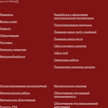
км от МКАД)
Реквизиты
Разработка и оформление
конструкторской документации
Вопрос-ответ
Прототипирование продукции
Новости
Лазерная резка труб и профилей
Оборудование
Лазерная резка листа
Доставка
Гибка листового металла
Написать директору
Гибка труб
Металлообработка
Сварочные работы
Порошковая покраска металла
Импортозамещение металлоизделий
Металлические стеллажи
Металлическая мебель
Оборудование для пищевой
промышленности
Медицинское оборудование
Оборудование для промышленной
электроники
Корпусы РЭА