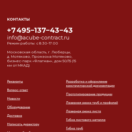
КОНТАКТЫ
+7 495−137−43−43
info@acube-contract.ru
Режим работы: с 8:30-17:00
Московская область, г. Люберцы,
д. Мотяково, Промзона Мотяково,
бизнес-парк «Флагман», дом 50/15 (15
км от МКАД)
Реквизиты
Разработка и оформление
конструкторской документации
Вопрос-ответ
Прототипирование продукции
Новости
Лазерная резка труб и профилей
Оборудование
Лазерная резка листа
Доставка
Гибка листового металла
Написать директору
Гибка труб