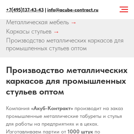
+7(495)137-43-43
|
info@acube-contract.ru
Главная
→
Продукция
→
Металлическая мебель
→
Каркасы стульев
→
Производство металлических каркасов для
промышленных стульев оптом
Производство металлических
каркасов для промышленных
стульев оптом
Компания
«Акуб-Контракт»
производит на заказ
промышленные металлические табуреты и стулья
для работы на предприятиях и в цехах.
Изготавливаем партии от
1000 штук
по