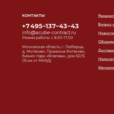
КОНТАКТЫ
Реквизи
Вопрос-
+7 495−137−43−43
info@acube-contract.ru
Новости
Режим работы: с 8:30-17:00
Оборуд
Московская область, г. Люберцы,
Доставк
д. Мотяково, Промзона Мотяково,
бизнес-парк «Флагман», дом 50/15
Написат
(15 км от МКАД)
Металло