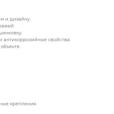
м и дизайну.
лажей.
цинковку.
и антикоррозийные свойства.
объекте.
ные крепления.