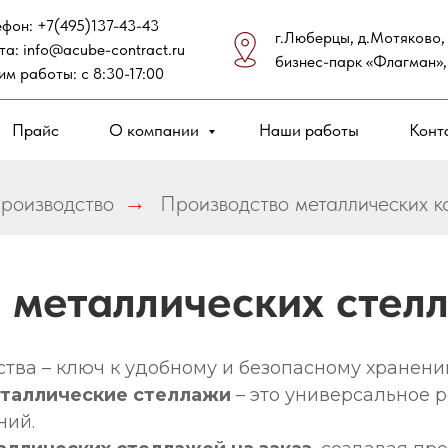
ефон:
+7(495)137-43-43
г.Люберцы, д.Мотяково,
та:
info@acube-contract.ru
бизнес-парк «Флагман»,
им работы: с 8:30-17:00
Прайс
О компании
Наши работы
Конт
производство
→
Производство металлических ка
 металлических стелл
тва – ключ к удобному и безопасному хранени
таллические стеллажи
– это универсальное р
ний.