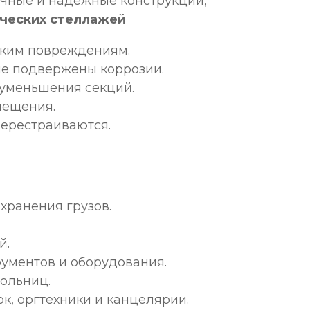
очные и надежные конструкции,
ческих стеллажей
ским повреждениям.
е подвержены коррозии.
 уменьшения секций.
мещения.
перестраиваются.
хранения грузов.
й.
ументов и оборудования.
больниц.
к, оргтехники и канцелярии.