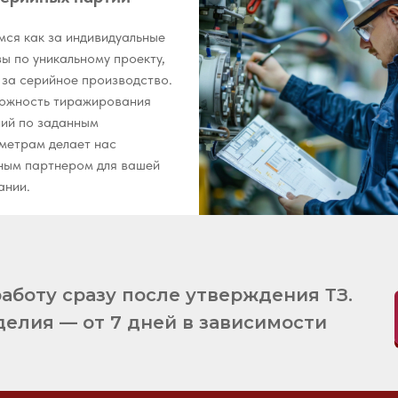
мся как за индивидуальные
зы по уникальному проекту,
и за серийное производство.
ожность тиражирования
лий по заданным
метрам делает нас
ным партнером для вашей
ании.
аботу сразу после утверждения ТЗ.
елия — от 7 дней в зависимости