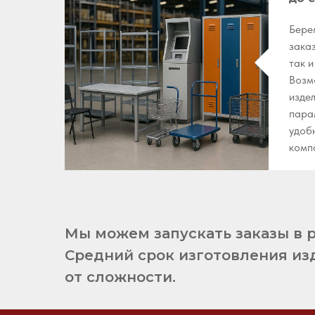
Бере
зака
так 
Возм
изде
пара
удоб
комп
Мы можем запускать заказы в р
Средний срок изготовления изд
от сложности.