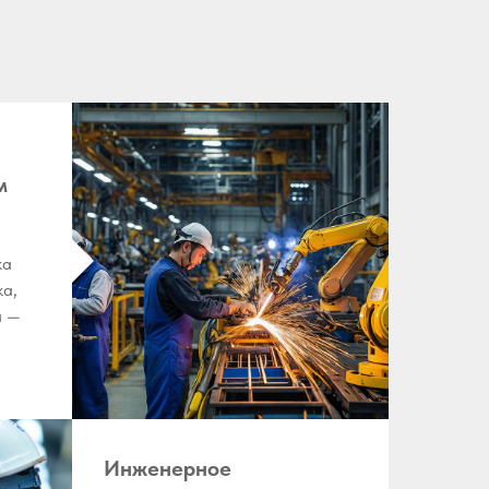
м
ка
ка,
а —
Инженерное