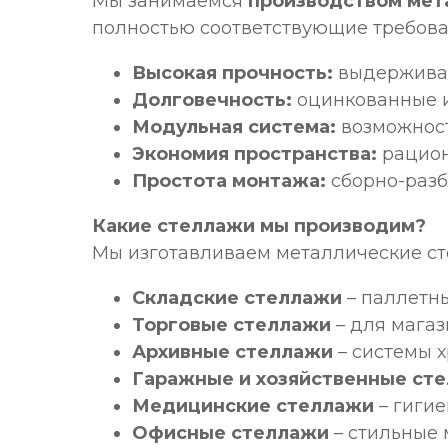
Мы занимаемся
производством мет
полностью соответствующие требова
Высокая прочность:
выдерживаю
Долговечность:
оцинкованные и
Модульная система:
возможност
Экономия пространства:
рацион
Простота монтажа:
сборно-разб
Какие стеллажи мы производим?
Мы изготавливаем металлические ст
Складские стеллажи
– паллетны
Торговые стеллажи
– для магаз
Архивные стеллажи
– системы 
Гаражные и хозяйственные ст
Медицинские стеллажи
– гигие
Офисные стеллажи
– стильные 