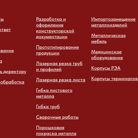
ты
Разработка и
Импортозамещение
оформление
металлоизделий
ответ
конструкторской
Металлическая
документации
мебель
Прототипирование
ование
Медицинское
продукции
оборудование
а
Лазерная резка труб
Корпусы РЭА
и профилей
ь директору
Корпусы терминалов
Лазерная резка листа
обработка
Гибка листового
металла
Гибка труб
Сварочные работы
Порошковая
покраска металла