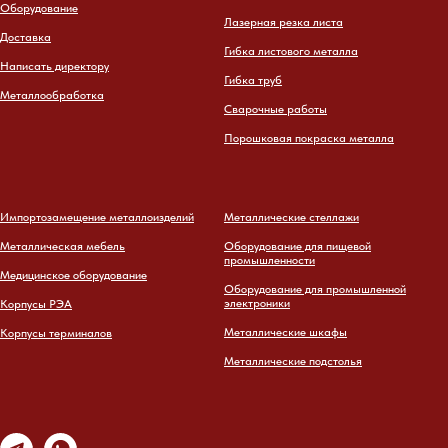
Оборудование
Лазерная резка листа
Доставка
Гибка листового металла
Написать директору
Гибка труб
Металлообработка
Сварочные работы
Порошковая покраска металла
Импортозамещение металлоизделий
Металлические стеллажи
Металлическая мебель
Оборудование для пищевой
промышленности
Медицинское оборудование
Оборудование для промышленной
электроники
Корпусы РЭА
Металлические шкафы
Корпусы терминалов
Металлические подстолья