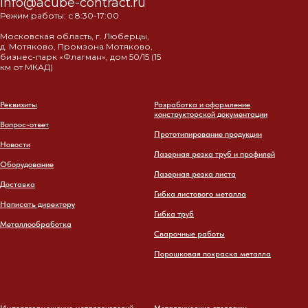
info@acube-contract.ru
Режим работы: с 8:30-17:00
Московская область, г. Люберцы,
д. Мотяково, Промзона Мотяково,
бизнес-парк «Флагман», дом 50/15 (15
км от МКАД)
Реквизиты
Разработка и оформление
конструкторской документации
Вопрос-ответ
Прототипирование продукции
Новости
Лазерная резка труб и профилей
Оборудование
Лазерная резка листа
Доставка
Гибка листового металла
Написать директору
Гибка труб
Металлообработка
Сварочные работы
Порошковая покраска металла
Импортозамещение металлоизделий
Металлические стеллажи