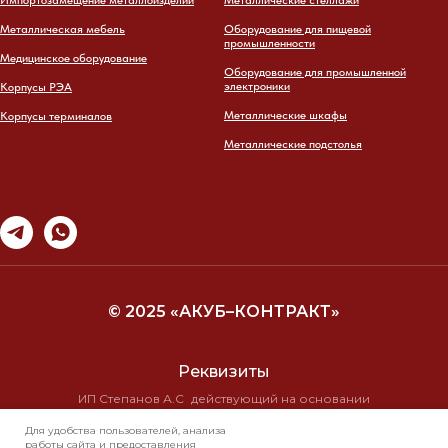
Металлическая мебель
Оборудование для пищевой
промышленности
Медицинское оборудование
Оборудование для промышленной
электроники
Корпусы РЭА
Металлические шкафы
Корпусы терминалов
Металлические подстолья
© 2025 «АКУБ–КОНТРАКТ»
Реквизиты
ИП Степанов А.С действующий на основании
свидетельства о государственной регистрации
Для удобства пользователей, анализа
№ 10/19710 от 16.11.99г
работы сайта и предоставления