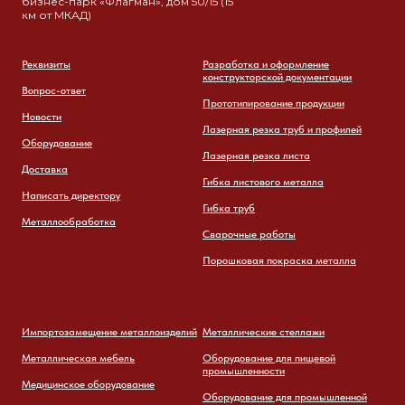
бизнес-парк «Флагман», дом 50/15 (15
км от МКАД)
Реквизиты
Разработка и оформление
конструкторской документации
Вопрос-ответ
Прототипирование продукции
Новости
Лазерная резка труб и профилей
Оборудование
Лазерная резка листа
Доставка
Гибка листового металла
Написать директору
Гибка труб
Металлообработка
Сварочные работы
Порошковая покраска металла
Импортозамещение металлоизделий
Металлические стеллажи
Металлическая мебель
Оборудование для пищевой
промышленности
Медицинское оборудование
Оборудование для промышленной