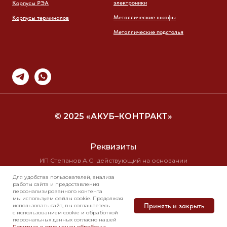
электроники
Корпусы РЭА
Металлические шкафы
Корпусы терминалов
Металлические подстолья
© 2025 «АКУБ–КОНТРАКТ»
Реквизиты
ИП Степанов А.С действующий на основании
свидетельства о государственной регистрации
Для удобства пользователей, анализа
№ 10/19710 от 16.11.99г
работы сайта и предоставления
ИНН 7723 2584 8295 КПП 0
персонализированного контента
ОГРН 304770001286823
мы используем файлы cookie. Продолжая
Принять и закрыть
использовать сайт, вы соглашаетесь
с использованием cookie и обработкой
персональных данных согласно нашей
Свяжитесь с нами
Политика в отношении обработки
Политике в отношении обработки