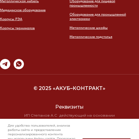
Металлическая мебель
Оборудование для пищевой
промышленности
Медицинское оборудование
Оборудование для промышленной
электроники
Корпусы РЭА
Металлические шкафы
Корпусы терминалов
Металлические подстолья
© 2025 «АКУБ–КОНТРАКТ»
Реквизиты
ИП Степанов А.С действующий на основании
свидетельства о государственной регистрации
Для удобства пользователей, анализа
№ 10/19710 от 16.11.99г
работы сайта и предоставления
ИНН 7723 2584 8295 КПП 0
персонализированного контента
ОГРН 304770001286823
мы используем файлы cookie. Продолжая