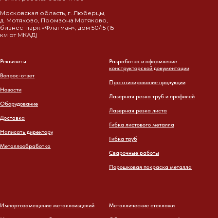
Московская область, г. Люберцы,
д. Мотяково, Промзона Мотяково,
бизнес-парк «Флагман», дом 50/15 (15
км от МКАД)
Реквизиты
Разработка и оформление
конструкторской документации
Вопрос-ответ
Прототипирование продукции
Новости
Лазерная резка труб и профилей
Оборудование
Лазерная резка листа
Доставка
Гибка листового металла
Написать директору
Гибка труб
Металлообработка
Сварочные работы
Порошковая покраска металла
Импортозамещение металлоизделий
Металлические стеллажи