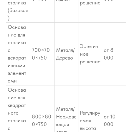
столика
решение
(базовое
)
Основа
ние для
столика
Эстетич
с
700×70
Металл/
от 8
ное
декорат
0×750
Дерево
000
решение
ивными
элемент
ами
Основа
ние для
квадрат
Металл/
ного
Регулиру
800×80
Нержаве
от 10
столика
емая
0×750
ющая
000
с
высота
сталь