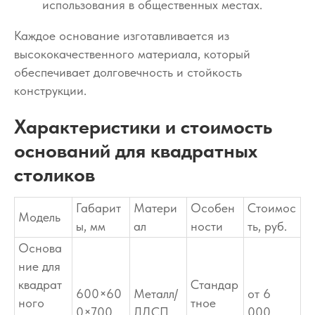
использования в общественных местах.
Каждое основание изготавливается из
высококачественного материала, который
обеспечивает долговечность и стойкость
конструкции.
Характеристики и стоимость
оснований для квадратных
столиков
Габарит
Матери
Особен
Стоимос
Модель
ы, мм
ал
ности
ть, руб.
Основа
ние для
квадрат
Стандар
600×60
Металл/
от 6
ного
тное
0×700
ЛДСП
000