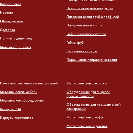
Вопрос-ответ
Прототипирование продукции
Новости
Лазерная резка труб и профилей
Оборудование
Лазерная резка листа
Доставка
Гибка листового металла
Написать директору
Гибка труб
Металлообработка
Сварочные работы
Порошковая покраска металла
Импортозамещение металлоизделий
Металлические стеллажи
Металлическая мебель
Оборудование для пищевой
промышленности
Медицинское оборудование
Оборудование для промышленной
электроники
Корпусы РЭА
Металлические шкафы
Корпусы терминалов
Металлические подстолья