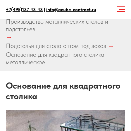
+7(495)137-43-43
|
info@acube-contract.ru
Главная
→
Продукция
→
Производство металлических столов и
подстольев
→
Подстолья для стола оптом под заказ
→
Основание для квадратного столика
металлическое
Основание для квадратного
столика