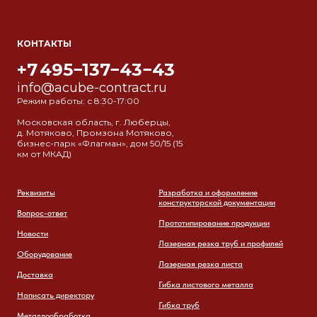
КОНТАКТЫ
+7 495−137−43−43
info@acube-contract.ru
Режим работы: с 8:30-17:00
Московская область, г. Люберцы,
д. Мотяково, Промзона Мотяково,
бизнес-парк «Флагман», дом 50/15 (15
км от МКАД)
Реквизиты
Разработка и оформление
конструкторской документации
Вопрос-ответ
Прототипирование продукции
Новости
Лазерная резка труб и профилей
Оборудование
Лазерная резка листа
Доставка
Гибка листового металла
Написать директору
Гибка труб
Металлообработка