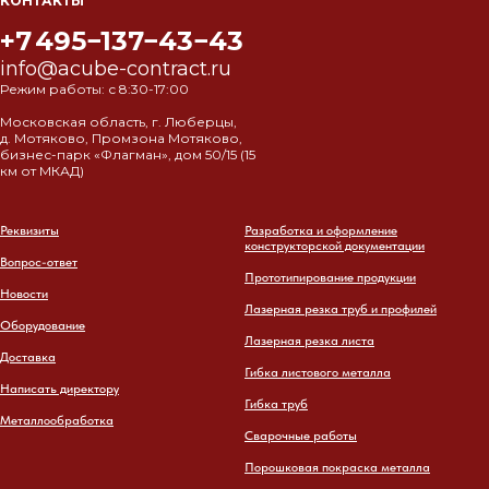
КОНТАКТЫ
+7 495−137−43−43
info@acube-contract.ru
Режим работы: с 8:30-17:00
Московская область, г. Люберцы,
д. Мотяково, Промзона Мотяково,
бизнес-парк «Флагман», дом 50/15 (15
км от МКАД)
Реквизиты
Разработка и оформление
конструкторской документации
Вопрос-ответ
Прототипирование продукции
Новости
Лазерная резка труб и профилей
Оборудование
Лазерная резка листа
Доставка
Гибка листового металла
Написать директору
Гибка труб
Металлообработка
Сварочные работы
Порошковая покраска металла