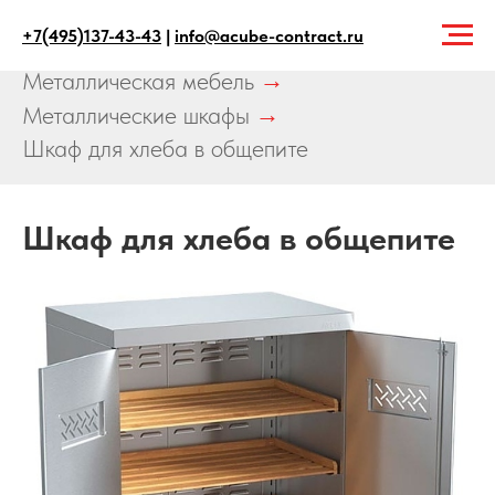
+7(495)137-43-43
|
info@acube-contract.ru
Главная
→
Продукция
→
Металлическая мебель
→
Металлические шкафы
→
Шкаф для хлеба в общепите
Шкаф для хлеба в общепите