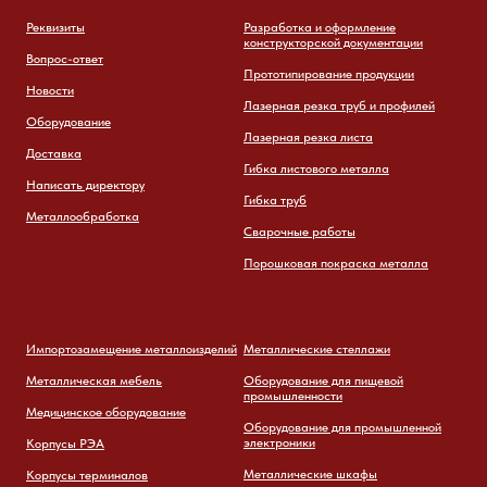
Реквизиты
Разработка и оформление
конструкторской документации
Вопрос-ответ
Прототипирование продукции
Новости
Лазерная резка труб и профилей
Оборудование
Лазерная резка листа
Доставка
Гибка листового металла
Написать директору
Гибка труб
Металлообработка
Сварочные работы
Порошковая покраска металла
Импортозамещение металлоизделий
Металлические стеллажи
Металлическая мебель
Оборудование для пищевой
промышленности
Медицинское оборудование
Оборудование для промышленной
электроники
Корпусы РЭА
Металлические шкафы
Корпусы терминалов