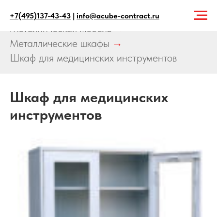
Главная
→
Продукция
→
+7(495)137-43-43
|
info@acube-contract.ru
Металлическая мебель
→
Металлические шкафы
→
Шкаф для медицинских инструментов
Шкаф для медицинских
инструментов