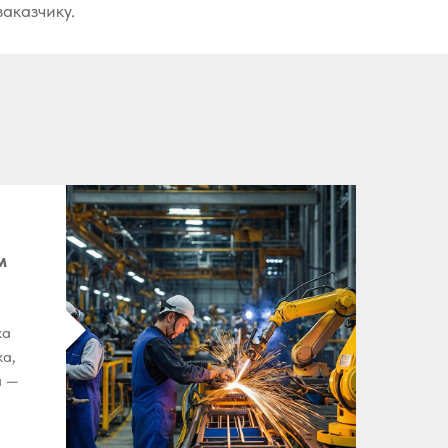
заказчику.
м
ка
ка,
а —