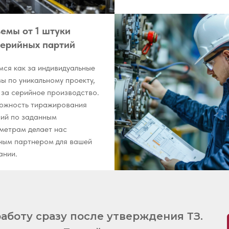
емы от 1 штуки
серийных партий
мся как за индивидуальные
зы по уникальному проекту,
и за серийное производство.
ожность тиражирования
лий по заданным
метрам делает нас
ным партнером для вашей
ании.
аботу сразу после утверждения ТЗ.