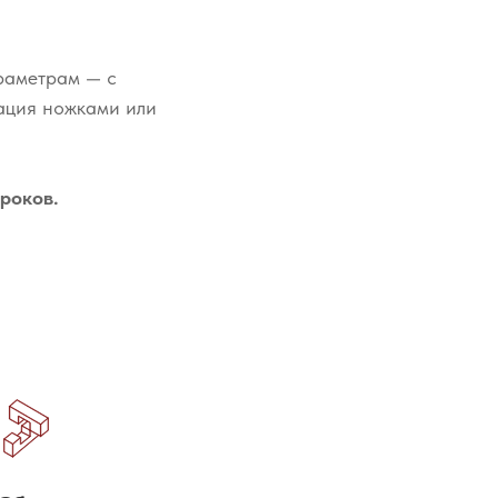
раметрам — с
ация ножками или
роков.