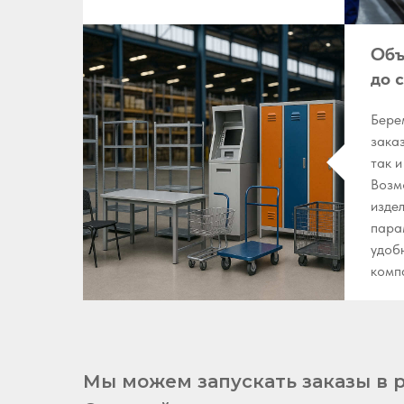
Объ
до 
Бере
зака
так 
Возм
изде
пара
удоб
комп
Мы можем запускать заказы в р