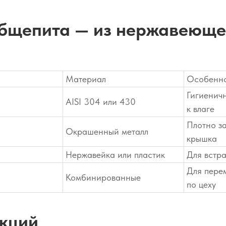
бщепита — из нержавеющей
Материал
Особенн
Гигиеничн
AISI 304 или 430
к влаге
Плотно з
Окрашенный металл
крышка
Нержавейка или пластик
Для встра
Для пере
Комбинированные
по цеху
укций