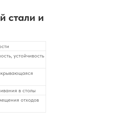
 стали и
ости
ость, устойчивость
акрывающаяся
ивания в столы
мещения отходов