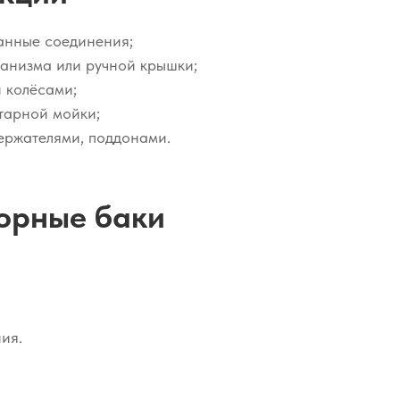
анные соединения;
ханизма или ручной крышки;
 колёсами;
тарной мойки;
ержателями, поддонами.
сорные баки
ия.