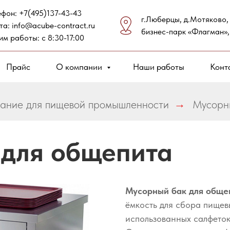
ефон:
+7(495)137-43-43
г.Люберцы, д.Мотяково,
та:
info@acube-contract.ru
бизнес-парк «Флагман»,
им работы: с 8:30-17:00
Прайс
О компании
Наши работы
Конт
ание для пищевой промышленности
→
Мусорн
 для общепита
Мусорный бак для обще
ёмкость для сбора пищевы
использованных салфеток