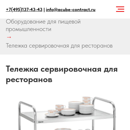
+7(495)137-43-43
|
info@acube-contract.ru
Главная
→
Продукция
→
Оборудование для пищевой
промышленности
→
Тележка сервировочная для ресторанов
Тележка сервировочная для
ресторанов