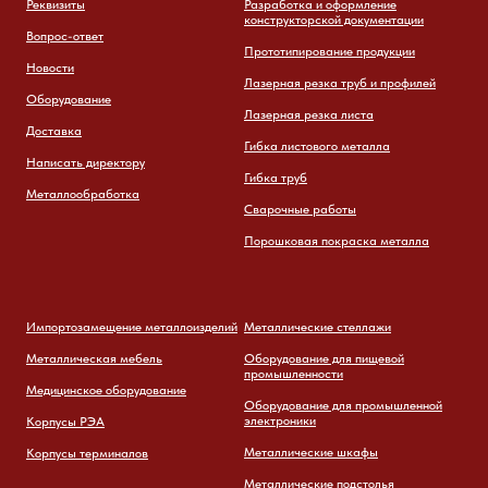
Реквизиты
Разработка и оформление
конструкторской документации
Вопрос-ответ
Прототипирование продукции
Новости
Лазерная резка труб и профилей
Оборудование
Лазерная резка листа
Доставка
Гибка листового металла
Написать директору
Гибка труб
Металлообработка
Сварочные работы
Порошковая покраска металла
Импортозамещение металлоизделий
Металлические стеллажи
Металлическая мебель
Оборудование для пищевой
промышленности
Медицинское оборудование
Оборудование для промышленной
электроники
Корпусы РЭА
Металлические шкафы
Корпусы терминалов
Металлические подстолья