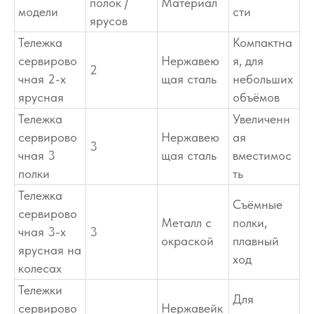
полок /
Материал
модели
сти
ярусов
Тележка
Компактна
сервирово
Нержавею
я, для
2
чная 2-х
щая сталь
небольших
ярусная
объёмов
Тележка
Увеличенн
сервирово
Нержавею
ая
3
чная 3
щая сталь
вместимос
полки
ть
Тележка
Съёмные
сервирово
Металл с
полки,
чная 3-х
3
окраской
плавный
ярусная на
ход
колесах
Тележки
Для
сервирово
Нержавейк