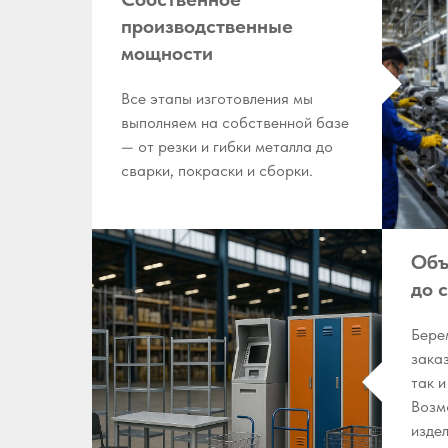
производственные
мощности
Все этапы изготовления мы
выполняем на собственной базе
— от резки и гибки металла до
сварки, покраски и сборки.
Объ
до 
Бере
зака
так 
Возм
изде