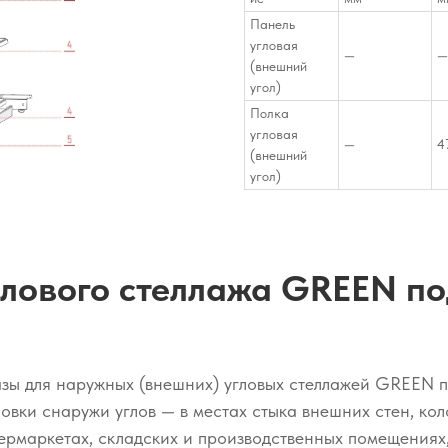
Панель
угловая
—
—
(внешний
угол)
Полка
угловая
—
4
(внешний
угол)
глового стеллажа GREEN по
азы для наружных (внешних) угловых стеллажей GREEN 
овки снаружи углов — в местах стыка внешних стен, кол
пермаркетах, складских и производственных помещениях