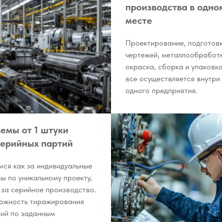
производства в одно
месте
Проектирование, подготов
чертежей, металлообработ
окраска, сборка и упаковк
все осуществляется внутри
одного предприятия.
емы от 1 штуки
серийных партий
мся как за индивидуальные
зы по уникальному проекту,
и за серийное производство.
ожность тиражирования
лий по заданным