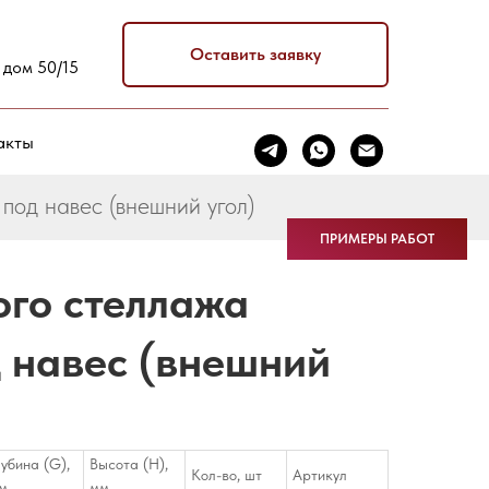
Оставить заявку
 дом 50/15
акты
под навес (внешний угол)
ПРИМЕРЫ РАБОТ
ого стеллажа
 навес (внешний
лубина (G),
Высота (H),
Кол-во, шт
Артикул
м
мм