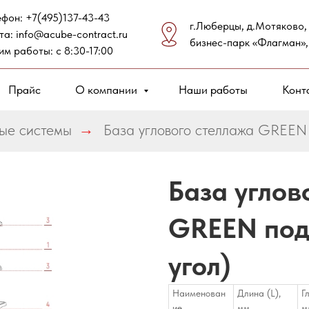
ефон:
+7(495)137-43-43
г.Люберцы, д.Мотяково,
та:
info@acube-contract.ru
бизнес-парк «Флагман»,
им работы: с 8:30-17:00
Прайс
О компании
Наши работы
Конт
ые системы
→
База углового стеллажа GREEN 
База углов
GREEN под
угол)
Наименован
Длина (L),
Г
ие
мм
м