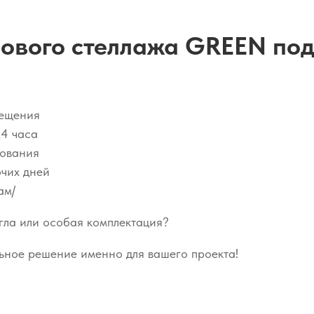
глового стеллажа GREEN под
мещения
24 часа
сования
очих дней
ам/
гла или особая комплектация?
ьное решение именно для вашего проекта!