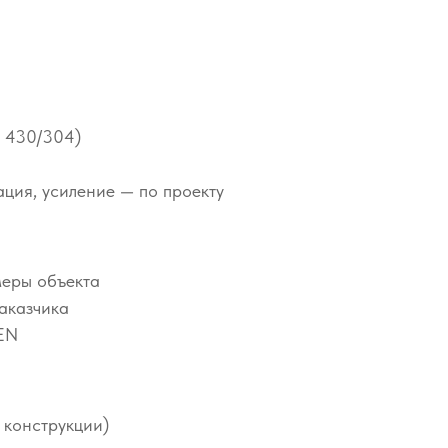
I 430/304)
ция, усиление — по проекту
меры объекта
аказчика
EN
т конструкции)