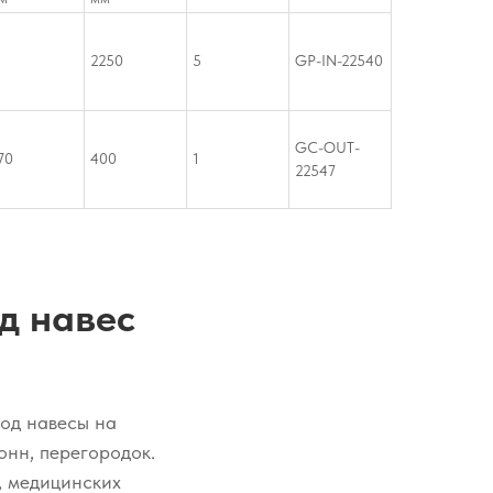
2250
5
GP-IN-22540
GC-OUT-
70
400
1
22547
д навес
под навесы на
онн, перегородок.
, медицинских