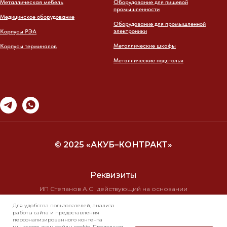
Металлическая мебель
Оборудование для пищевой
промышленности
Медицинское оборудование
Оборудование для промышленной
электроники
Корпусы РЭА
Металлические шкафы
Корпусы терминалов
Металлические подстолья
© 2025 «АКУБ–КОНТРАКТ»
Реквизиты
ИП Степанов А.С действующий на основании
свидетельства о государственной регистрации
Для удобства пользователей, анализа
№ 10/19710 от 16.11.99г
работы сайта и предоставления
ИНН 7723 2584 8295 КПП 0
персонализированного контента
ОГРН 304770001286823
мы используем файлы cookie. Продолжая