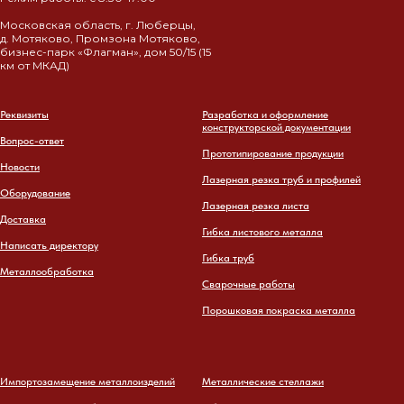
Московская область, г. Люберцы,
д. Мотяково, Промзона Мотяково,
бизнес-парк «Флагман», дом 50/15 (15
км от МКАД)
Реквизиты
Разработка и оформление
конструкторской документации
Вопрос-ответ
Прототипирование продукции
Новости
Лазерная резка труб и профилей
Оборудование
Лазерная резка листа
Доставка
Гибка листового металла
Написать директору
Гибка труб
Металлообработка
Сварочные работы
Порошковая покраска металла
Импортозамещение металлоизделий
Металлические стеллажи