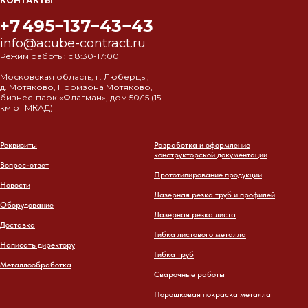
КОНТАКТЫ
+7 495−137−43−43
info@acube-contract.ru
Режим работы: с 8:30-17:00
Московская область, г. Люберцы,
д. Мотяково, Промзона Мотяково,
бизнес-парк «Флагман», дом 50/15 (15
км от МКАД)
Реквизиты
Разработка и оформление
конструкторской документации
Вопрос-ответ
Прототипирование продукции
Новости
Лазерная резка труб и профилей
Оборудование
Лазерная резка листа
Доставка
Гибка листового металла
Написать директору
Гибка труб
Металлообработка
Сварочные работы
Порошковая покраска металла