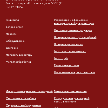
бизнес-парк «Флагман», дом 50/15 (15
км от МКАД)
Реквизиты
Разработка и оформление
конструкторской документации
Вопрос-ответ
Прототипирование продукции
Новости
Лазерная резка труб и профилей
Оборудование
Лазерная резка листа
Доставка
Гибка листового металла
Написать директору
Гибка труб
Металлообработка
Сварочные работы
Порошковая покраска металла
Импортозамещение металлоизделий
Металлические стеллажи
Металлическая мебель
Оборудование для пищевой
промышленности
Медицинское оборудование