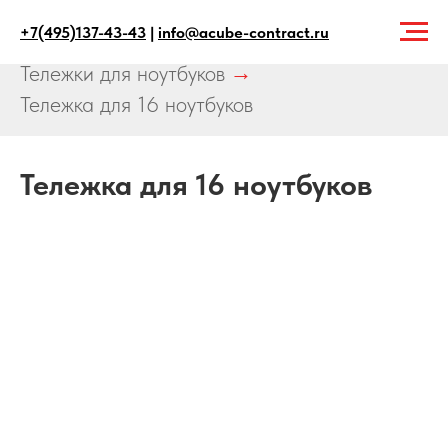
+7(495)137-43-43
|
info@acube-contract.ru
Главная
→
Продукция
→
Тележки
→
Тележки для ноутбуков
→
Тележка для 16 ноутбуков
Тележка для 16 ноутбуков