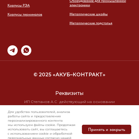
Оборудование для промышленной
электроники
Корпусы РЭА
Металлические шкафы
Корпусы терминалов
Металлические подстолья
© 2025 «АКУБ–КОНТРАКТ»
Реквизиты
ИП Степанов А.С действующий на основании
свидетельства о государственной регистрации
Для удобства пользователей, анализа
№ 10/19710 от 16.11.99г
работы сайта и предоставления
ИНН 7723 2584 8295 КПП 0
персонализированного контента
ОГРН 304770001286823
мы используем файлы cookie. Продолжая
Принять и закрыть
использовать сайт, вы соглашаетесь
с использованием cookie и обработкой
персональных данных согласно нашей
Свяжитесь с нами