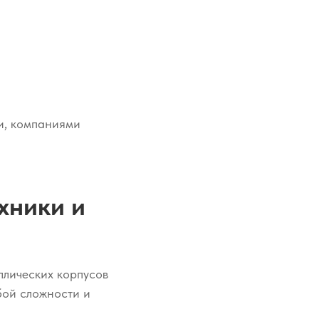
и, компаниями
хники и
ллических корпусов
бой сложности и