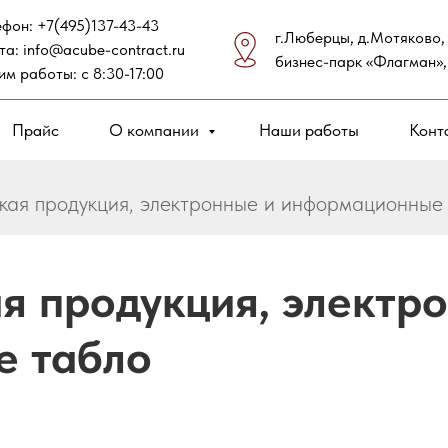
ефон:
+7(495)137-43-43
г.Люберцы, д.Мотяково,
та:
info@acube-contract.ru
бизнес-парк «Флагман»,
им работы: с 8:30-17:00
Прайс
О компании
Наши работы
Конт
кая продукция, электронные и информационные
я продукция, электр
 табло