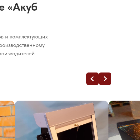
е «Акуб
ов и комплектующих
производственному
роизводителей