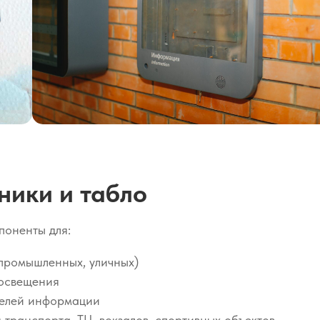
ники и табло
поненты для:
 промышленных, уличных)
 освещения
нелей информации
 транспорта, ТЦ, вокзалов, спортивных объектов